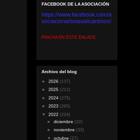
FACEBOOK DE LA ASOCIACIÓN
https://www.facebook.com/a
sociacionartistasalicantinos/
PINCHA EN ÉSTE ENLACE
Archivo del blog
►
2026
(137)
►
2025
(212)
►
2024
(275)
►
2023
(265)
▼
2022
(224)
►
diciembre
(22)
►
noviembre
(33)
▼
octubre
(27)